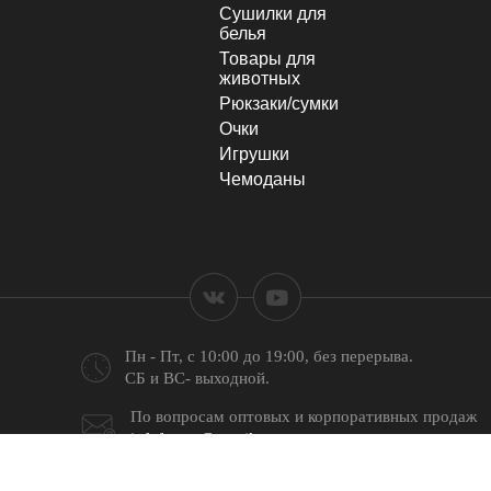
Сушилки для
белья
Товары для
животных
Рюкзаки/сумки
Очки
Игрушки
Чемоданы
Пн - Пт, с 10:00 до 19:00,
без перерыва.
СБ и ВС- выходной.
По вопросам оптовых и
корпоративных продаж
infofastoo@gmail.com