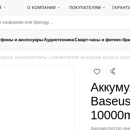
К
О КОМПАНИИ
ПОКУПАТЕЛЯМ
ГАРАНТ
тфоны и аксессуары
Аудиотехника
Смарт-часы и фитнес-бр
ЕШНИЕ АККУМУЛЯТОРЫ
|
АККУМУЛЯТОР ВНЕШНИЙ BASEUS ENERF
Аккуму
Baseus
10000
Аккумулятор вн