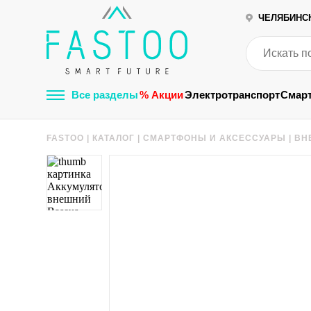
ЧЕЛЯБИНС
Все разделы
% Акции
Электротранспорт
Смар
FASTOO
|
КАТАЛОГ
|
СМАРТФОНЫ И АКСЕССУАРЫ
|
ВН