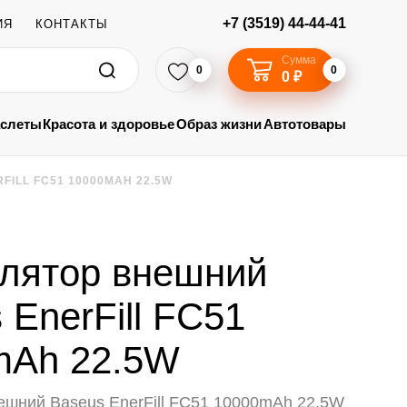
+7 (3519) 44-44-41
ИЯ
КОНТАКТЫ
Сумма
0
0
0 ₽
аслеты
Красота и здоровье
Образ жизни
Автотовары
ILL FC51 10000MAH 22.5W
лятор внешний
 EnerFill FC51
mAh 22.5W
ешний Baseus EnerFill FC51 10000mAh 22.5W