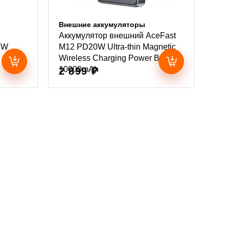
Внешние аккумуляторы
Аккумулятор внешний AceFast
5W
M12 PD20W Ultra-thin Magnetic
Wireless Charging Power Bank
10000mAh
2 899 ₽