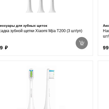
ессуары для зубных щеток
Акс
адка зубной щетки Xiaomi Mjia T200 (3 шт/уп)
Нас
шт/
9 ₽
99