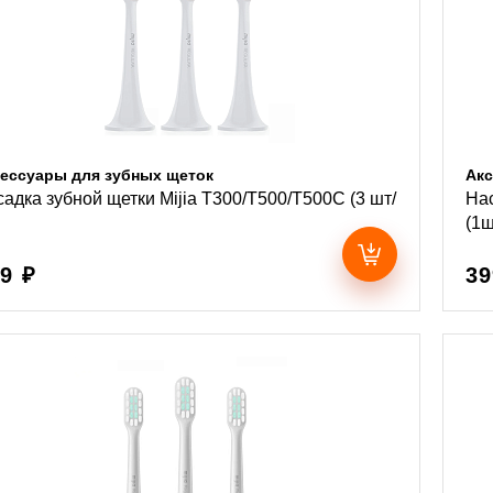
ессуары для зубных щеток
Акс
адка зубной щетки Mijia T300/T500/T500C (3 шт/
Нас
(1ш
9 ₽
39