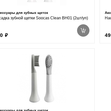
ессуары для зубных щеток
Акс
адка зубной щетки Soocas Clean BH01 (2шт/уп)
Нас
0 ₽
49
ессуары для зубных щеток