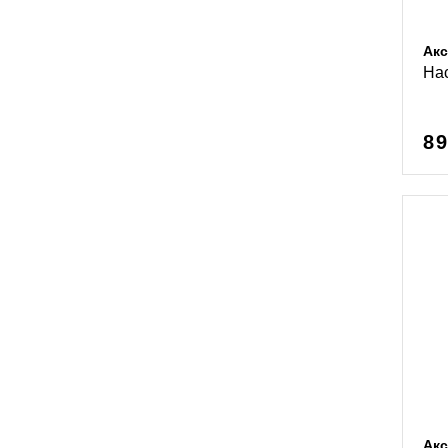
Акс
Нас
89
Акс