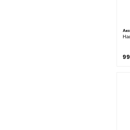
Акс
Нас
99