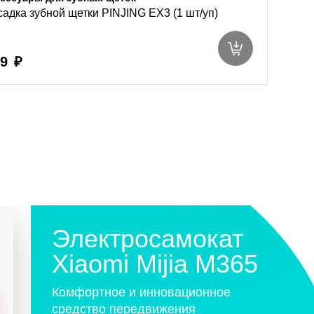
адка зубной щетки PINJING EX3 (1 шт/уп)
9 ₽
Электросамокат
Xiaomi Mijia M365
Комфортное и инновационное
средство передвижения