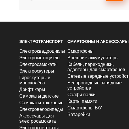
ЭЛЕКТРОТРАНСПОРТ
СМАРТФОНЫ И АКСЕССУАРЫ
Электроквадроциклы
Смартфоны
Электромотоциклы
Внешние аккумуляторы
Электросамокаты
Кабели, переходники,
адаптеры для смартфонов
Электроскутеры
Сетевые зарядные устройст
Гироскутеры и
моноколёса
Беспроводные зарядные
устройства
Дрифт кары
Сэлфи палки
Самокаты детские
Карты памяти
Самокаты трюковые
Смартфоны Б/У
Электровелосипеды
Батарейки
Аксессуары для
электросамоката
Электроснегокаты