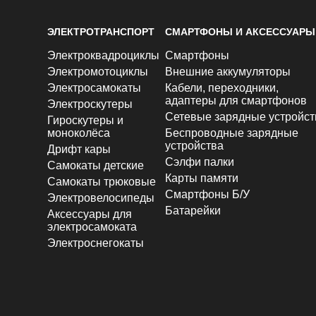
ЭЛЕКТРОТРАНСПОРТ
СМАРТФОНЫ И АКСЕССУАРЫ
Электроквадроциклы
Смартфоны
Электромотоциклы
Внешние аккумуляторы
Электросамокаты
Кабели, переходники,
адаптеры для смартфонов
Электроскутеры
Сетевые зарядные устройст
Гироскутеры и
моноколёса
Беспроводные зарядные
устройства
Дрифт кары
Сэлфи палки
Самокаты детские
Карты памяти
Самокаты трюковые
Смартфоны Б/У
Электровелосипеды
Батарейки
Аксессуары для
электросамоката
Электроснегокаты