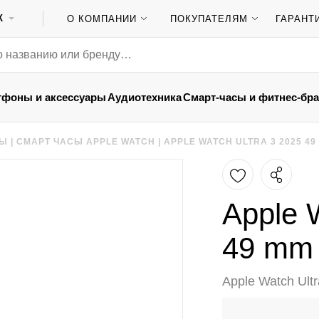
К
О КОМПАНИИ
ПОКУПАТЕЛЯМ
ГАРАНТ
тфоны и аксессуары
Аудиотехника
Смарт-часы и фитнес-бр
ТЫ
|
СМАРТ ЧАСЫ APPLE WATCH
|
APPLE WATCH ULTRA 3 2025 49
Apple 
49 mm
Apple Watch Ul