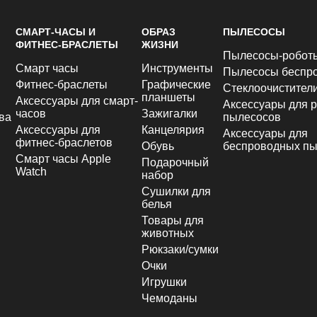
СМАРТ-ЧАСЫ И
ОБРАЗ
ПЫЛЕСОСЫ
ФИТНЕС-БРАСЛЕТЫ
ЖИЗНИ
Пылесосы-робот
Смарт часы
Инструменты
Пылесосы беспр
Фитнес-браслеты
Графические
Стеклоочистител
планшеты
Аксессуары для смарт-
Аксессуары для р
часов
Зажигалки
ва
пылесосов
Аксессуары для
Канцелярия
Аксессуары для
фитнес-браслетов
Обувь
беспроводных пы
Смарт часы Apple
Подарочный
Watch
набор
Сушилки для
белья
Товары для
животных
Рюкзаки/сумки
Очки
Игрушки
Чемоданы