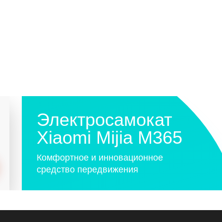
Электросамокат
Xiaomi Mijia M365
Комфортное и инновационное
средство передвижения