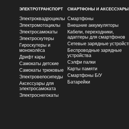
ЭЛЕКТРОТРАНСПОРТ
СМАРТФОНЫ И АКСЕССУАРЫ
Электроквадроциклы
Смартфоны
Электромотоциклы
Внешние аккумуляторы
Электросамокаты
Кабели, переходники,
адаптеры для смартфонов
Электроскутеры
Сетевые зарядные устройст
Гироскутеры и
моноколёса
Беспроводные зарядные
устройства
Дрифт кары
Сэлфи палки
Самокаты детские
Карты памяти
Самокаты трюковые
Смартфоны Б/У
Электровелосипеды
Батарейки
Аксессуары для
электросамоката
Электроснегокаты