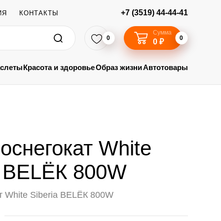
+7 (3519) 44-44-41
ИЯ
КОНТАКТЫ
Сумма
0
0
0 ₽
аслеты
Красота и здоровье
Образ жизни
Автотовары
оснегокат White
a BELЁК 800W
т White Siberia BELЁК 800W