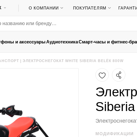
К
О КОМПАНИИ
ПОКУПАТЕЛЯМ
ГАРАНТ
тфоны и аксессуары
Аудиотехника
Смарт-часы и фитнес-бр
АНСПОРТ
|
ЭЛЕКТРОСНЕГОКАТ WHITE SIBERIA BELЁК 800W
Электр
Siberi
Электроснегока
МОДИФИКАЦИИ