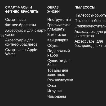
СМАРТ-ЧАСЫ И
ОБРАЗ
ПЫЛЕСОСЫ
ФИТНЕС-БРАСЛЕТЫ
ЖИЗНИ
Пылесосы-робот
Смарт часы
Инструменты
Пылесосы беспр
Фитнес-браслеты
Графические
Стеклоочистител
планшеты
Аксессуары для смарт-
Аксессуары для р
часов
Зажигалки
ва
пылесосов
Аксессуары для
Канцелярия
Аксессуары для
фитнес-браслетов
Обувь
беспроводных пы
Смарт часы Apple
Подарочный
Watch
набор
Сушилки для
белья
Товары для
животных
Рюкзаки/сумки
Очки
Игрушки
Чемоданы