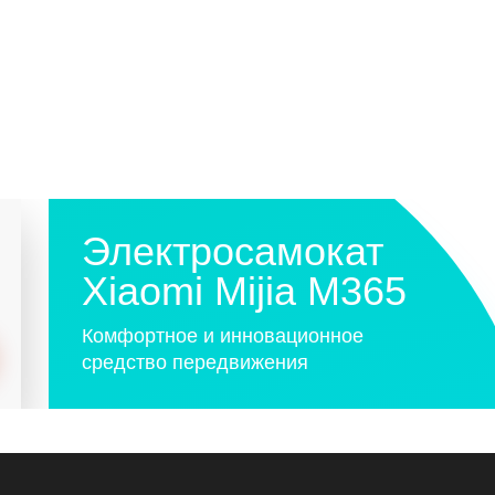
Электросамокат
Xiaomi Mijia M365
Комфортное и инновационное
средство передвижения