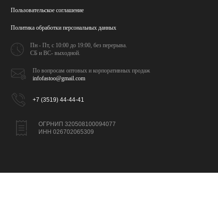
Пользовательское соглашение
Политика обработки
персональных данных
Пн - Пт, с 10:00 до 19:00,
без перерыва.
СБ и ВС- выходной.
По вопросам оптовых и
корпоративных продаж
infofastoo@gmail.com
+7 (3519) 44-44-41
ОГРНИП 320508100094077
ИНН 026702065309