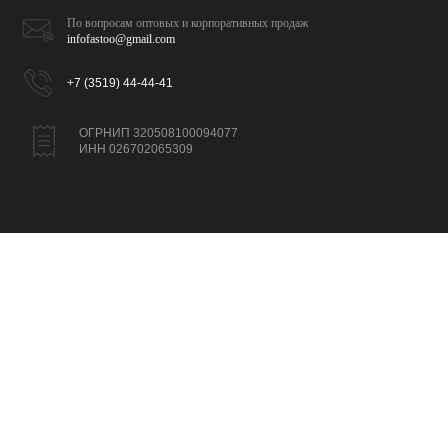
По вопросам оптовых и
корпоративных продаж
infofastoo@gmail.com
+7 (3519) 44-44-41
ОГРНИП 320508100094077
ИНН 026702065309