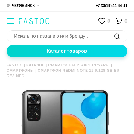
ЧЕЛЯБИНСК
+7 (3519) 44-44-41
0
0
Каталог товаров
FASTOO
|
КАТАЛОГ
|
СМАРТФОНЫ И АКСЕССУАРЫ
|
СМАРТФОНЫ
|
СМАРТФОН REDMI NOTE 11 6/128 GB EU
БЕЗ NFC