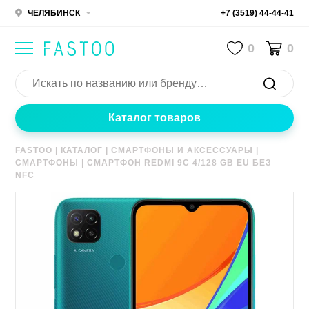
ЧЕЛЯБИНСК
+7 (3519) 44-44-41
0
0
Каталог товаров
FASTOO
|
КАТАЛОГ
|
СМАРТФОНЫ И АКСЕССУАРЫ
|
СМАРТФОНЫ
|
СМАРТФОН REDMI 9C 4/128 GB EU БЕЗ
NFC