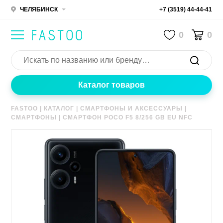
ЧЕЛЯБИНСК
+7 (3519) 44-44-41
0
0
Каталог товаров
FASTOO
|
КАТАЛОГ
|
СМАРТФОНЫ И АКСЕССУАРЫ
|
СМАРТФОНЫ
|
СМАРТФОН POCO F5 8/256 GB EU NFC