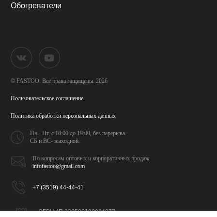
Обогреватели
© FASTOO.
Все права защищены. 2026
Пользовательское соглашение
Политика обработки
персональных данных
Пн - Пт, с 10:00 до 19:00,
без перерыва.
СБ и ВС- выходной.
По вопросам оптовых и
корпоративных продаж
infofastoo@gmail.com
+7 (3519) 44-44-41
ОГРНИП 320508100094077